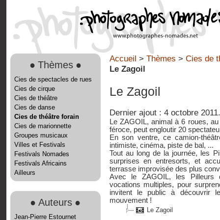
Accueil
>
Thèmes
>
Cies de t
●
Thèmes
●
Le Zagoil
Cies de spectacles de rues
Cies de cirque
Le Zagoil
Cies de théâtre
Cies de danse
Dernier ajout : 4 octobre 2011
Cies de théâtre forain
Le ZAGOIL, animal à 6 roues, au pel
Cies de marionnette
féroce, peut engloutir 20 spectateur
Groupes musicaux
En son ventre, ce camion-théâtr
Villes et Festivals
intimiste, cinéma, piste de bal, ...
Tout au long de la journée, les Pi
Festivals Nomades
surprises en entresorts, et accu
Festivals Africains
terrasse improvisée des plus convi
Ailleurs
Avec le ZAGOIL, les Pilleurs 
vocations multiples, pour surpren
invitent le public à découvrir 
mouvement !
●
Auteurs
●
Le Zagoil
Jean-Pierre Estournet