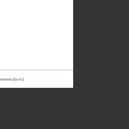
Commons [
by-nc
]