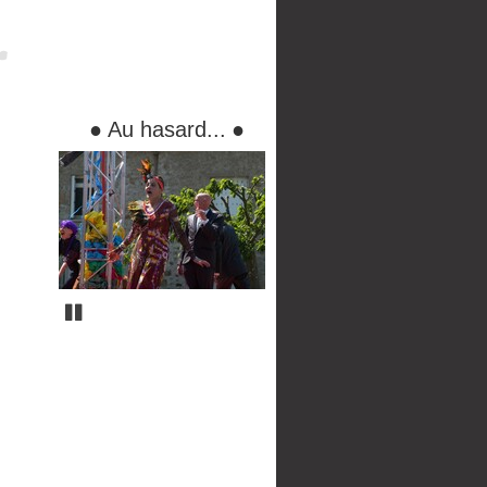
●
Au hasard...
●
Pause