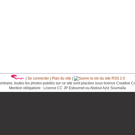
|
Se connecter
|
Plan du site
|
RSS 2.0
ntraire, toutes les photos publiés sur ce site sont placées sous licence Creative 
Mention obligatoire : Licence CC JP Estournet ou Abdoul Aziz Soumaïla