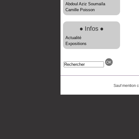
Abdoul Aziz Soumaïla
Camille Poisson
●
Infos
●
Actualité
Expositions
Sauf mention co