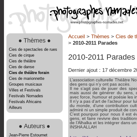
Accueil
>
Thèmes
>
Cies de t
●
Thèmes
●
>
2010-2011 Parades
Cies de spectacles de rues
Cies de cirque
2010-2011 Parades
Cies de théâtre
Cies de danse
Dernier ajout : 17 décembre 2
Cies de théâtre forain
Cies de marionnette
L’association culturelle Théâtre 
Groupes musicaux
des gens qui n’y ont pas accès.
Il ne s’agit pas de jouer des spe
Villes et Festivals
mais aussi de générer du sens, d’i
Festivals Nomades
avec force, humour et poésie les in
Il n’y a pas d’art de l’acteur pour 
Festivals Africains
du monde, d’une contribution cultu
Ailleurs
admiré ni un simple produit de co
C’est pourquoi pour nous il est é
gens, et faire revivre des traditi
de l’Alhalka et les intégrer dans 
●
Auteurs
●
INSHA ALLAH
Jean-Pierre Estournet