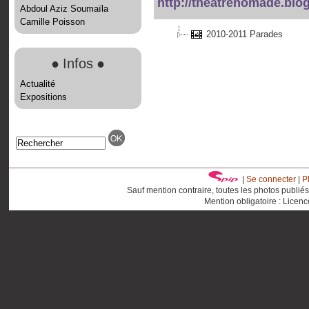
http://theatrenomade.blo
Abdoul Aziz Soumaïla
Camille Poisson
2010-2011 Parades
●
Infos
●
Actualité
Expositions
|
Se connecter
|
P
Sauf mention contraire, toutes les photos publié
Mention obligatoire : Licen