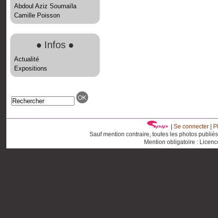
Abdoul Aziz Soumaïla
Camille Poisson
●
Infos
●
Actualité
Expositions
|
Se connecter
|
P
Sauf mention contraire, toutes les photos publié
Mention obligatoire : Licen