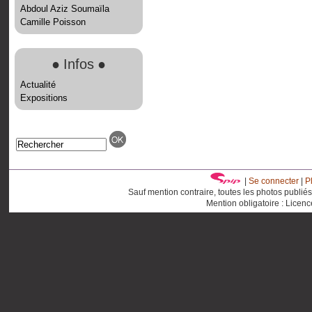
Abdoul Aziz Soumaïla
Camille Poisson
●
Infos
●
Actualité
Expositions
|
Se connecter
|
P
Sauf mention contraire, toutes les photos publié
Mention obligatoire : Licen