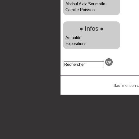
Abdoul Aziz Soumaïla
Camille Poisson
●
Infos
●
Actualité
Expositions
Sauf mention co