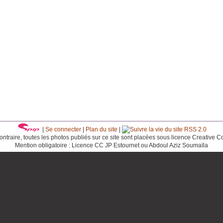
|
Se connecter
|
Plan du site
|
RSS 2.0
ntraire, toutes les photos publiés sur ce site sont placées sous licence Creative 
Mention obligatoire : Licence CC JP Estournet ou Abdoul Aziz Soumaïla