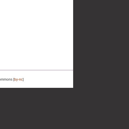
Commons [
by-nc
]