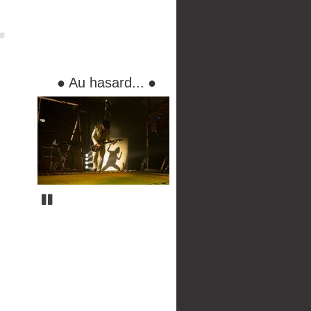
●
Au hasard...
●
Pause