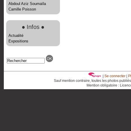
Abdoul Aziz Soumaïla
Camille Poisson
●
Infos
●
Actualité
Expositions
|
Se connecter
|
P
Sauf mention contraire, toutes les photos publié
Mention obligatoire : Licen