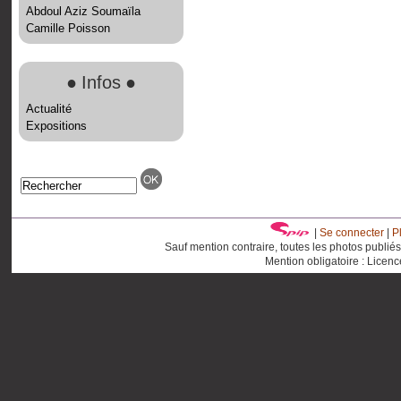
Abdoul Aziz Soumaïla
Camille Poisson
●
Infos
●
Actualité
Expositions
|
Se connecter
|
P
Sauf mention contraire, toutes les photos publié
Mention obligatoire : Licen