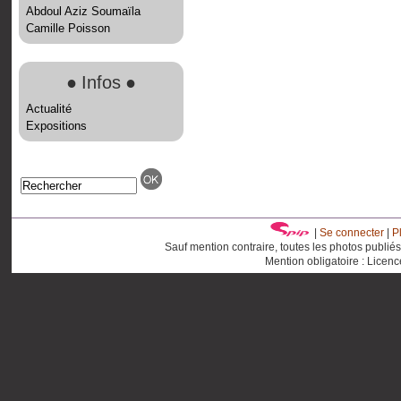
Abdoul Aziz Soumaïla
Camille Poisson
●
Infos
●
Actualité
Expositions
|
Se connecter
|
P
Sauf mention contraire, toutes les photos publié
Mention obligatoire : Licen