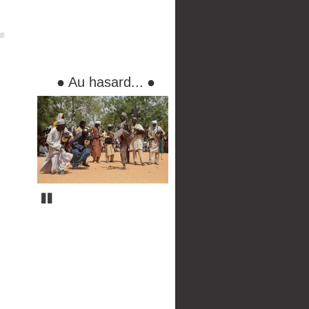
●
Au hasard...
●
Pause