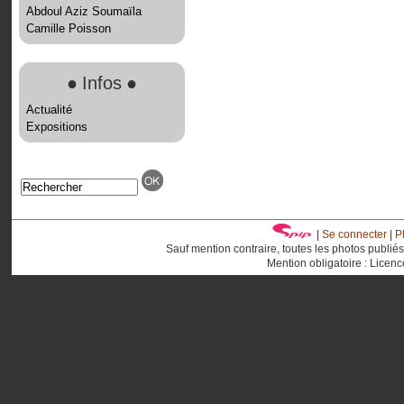
Abdoul Aziz Soumaïla
Camille Poisson
●
Infos
●
Actualité
Expositions
|
Se connecter
|
P
Sauf mention contraire, toutes les photos publié
Mention obligatoire : Licen