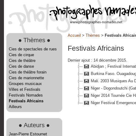
Accueil
>
Thèmes
>
Festivals Africai
●
Thèmes
●
Festivals Africains
Cies de spectacles de rues
Cies de cirque
Dernier ajout : 14 décembre 2015.
Cies de théâtre
Cies de danse
Abidjan ; Festival Intern
Cies de théâtre forain
Burkina Faso. Ouagadoug
Cies de marionnette
Mali. 2003 Musiques Au 
Groupes musicaux
Niger - Dogondoutchi (Ga
Villes et Festivals
Festivals Nomades
Niger 2014 Tournée Ci
Festivals Africains
Niger Festival Emergence
Ailleurs
●
Auteurs
●
Jean-Pierre Estournet