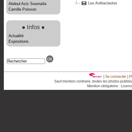
Les Antliaclastes
Abdoul Aziz Soumaïla
Camille Poisson
●
Infos
●
Actualité
Expositions
|
Se connecter
|
P
Sauf mention contraire, toutes les photos publié
Mention obligatoire : Licen