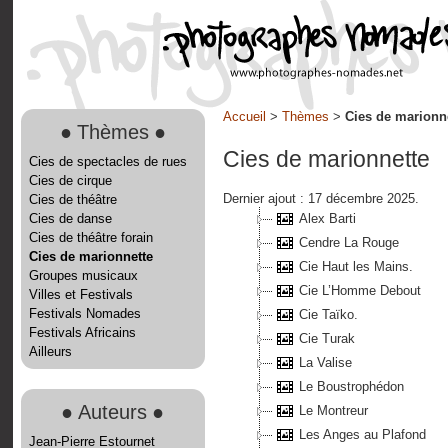
Accueil
>
Thèmes
>
Cies de marionn
●
Thèmes
●
Cies de marionnette
Cies de spectacles de rues
Cies de cirque
Dernier ajout : 17 décembre 2025.
Cies de théâtre
Cies de danse
Alex Barti
Cies de théâtre forain
Cendre La Rouge
Cies de marionnette
Cie Haut les Mains.
Groupes musicaux
Cie L’Homme Debout
Villes et Festivals
Festivals Nomades
Cie Taïko.
Festivals Africains
Cie Turak
Ailleurs
La Valise
Le Boustrophédon
●
Auteurs
●
Le Montreur
Les Anges au Plafond
Jean-Pierre Estournet