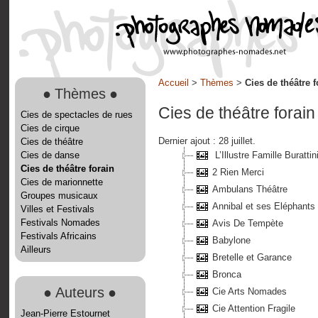
Accueil
>
Thèmes
>
Cies de théâtre f
●
Thèmes
●
Cies de théâtre forain
Cies de spectacles de rues
Cies de cirque
Dernier ajout : 28 juillet.
Cies de théâtre
Cies de danse
L’Illustre Famille Burattin
Cies de théâtre forain
2 Rien Merci
Cies de marionnette
Ambulans Théâtre
Groupes musicaux
Annibal et ses Eléphants
Villes et Festivals
Festivals Nomades
Avis De Tempète
Festivals Africains
Babylone
Ailleurs
Bretelle et Garance
Bronca
●
Auteurs
●
Cie Arts Nomades
Cie Attention Fragile
Jean-Pierre Estournet