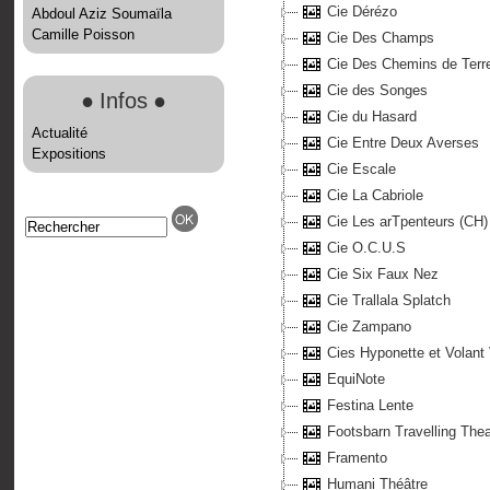
Cie Dérézo
Abdoul Aziz Soumaïla
Camille Poisson
Cie Des Champs
Cie Des Chemins de Terr
Cie des Songes
●
Infos
●
Cie du Hasard
Actualité
Cie Entre Deux Averses
Expositions
Cie Escale
Cie La Cabriole
Cie Les arTpenteurs (CH)
Cie O.C.U.S
Cie Six Faux Nez
Cie Trallala Splatch
Cie Zampano
Cies Hyponette et Volant
EquiNote
Festina Lente
Footsbarn Travelling Thea
Framento
Humani Théâtre