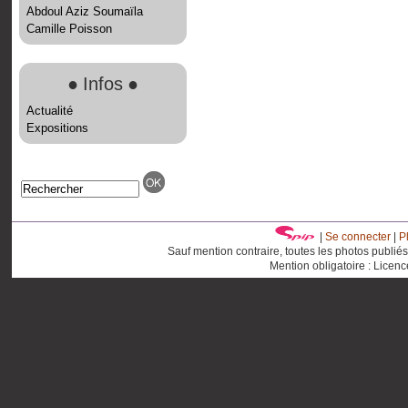
Abdoul Aziz Soumaïla
Camille Poisson
●
Infos
●
Actualité
Expositions
|
Se connecter
|
P
Sauf mention contraire, toutes les photos publié
Mention obligatoire : Licen