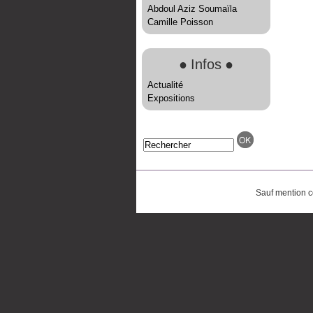
Abdoul Aziz Soumaïla
Camille Poisson
●
Infos
●
Actualité
Expositions
Sauf mention co