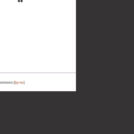
Commons [
by-nc
]