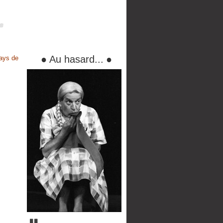
●
Au hasard...
●
ays de
Pause