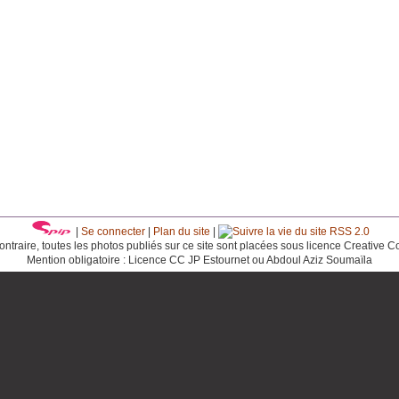
|
Se connecter
|
Plan du site
|
RSS 2.0
ntraire, toutes les photos publiés sur ce site sont placées sous licence Creative 
Mention obligatoire : Licence CC JP Estournet ou Abdoul Aziz Soumaïla