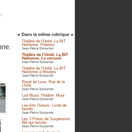
●
Dans la même rubrique
●
Théâtre de l’Unité. La BIT
Haïtienne. Poèmes
nne.
Jean-Pierre Estournet
Théâtre de l’Unité. La BIT
Haïtienne. Le cercueil
Jean-Pierre Estournet
Théâtre de l’Unité. La BIT
Haïtienne à Mourjou
Jean-Pierre Estournet
Royal de Luxe. Rue de la
chute
Jean-Pierre Estournet
Lod Music Théâtre. Muur
Jean-Pierre Estournet
Les Arts Oseurs. Livret de
famille
Jean-Pierre Estournet
Les 3 Points de Suspension.
Nié qui tamola
Jean-Pierre Estournet