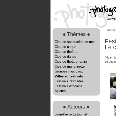
Thème
●
Thèmes
●
Fes
Cies de spectacles de rues
Le c
Cies de cirque
Cies de théâtre
Cies de danse
Mis en l
Cies de théâtre forain
15 docu
Cies de marionnette
Groupes musicaux
Villes et Festivals
Festivals Nomades
Festivals Africains
Ailleurs
●
Auteurs
●
Jean-Pierre Estournet