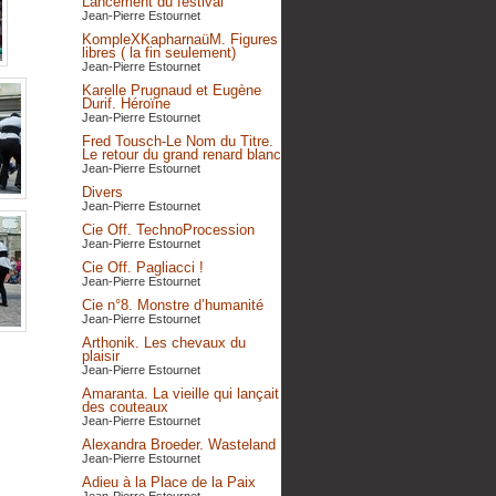
Lancement du festival
Jean-Pierre Estournet
KompleXKapharnaüM. Figures
libres ( la fin seulement)
Jean-Pierre Estournet
Karelle Prugnaud et Eugène
Durif. Héroïne
Jean-Pierre Estournet
Fred Tousch-Le Nom du Titre.
Le retour du grand renard blanc
Jean-Pierre Estournet
Divers
Jean-Pierre Estournet
Cie Off. TechnoProcession
Jean-Pierre Estournet
Cie Off. Pagliacci !
Jean-Pierre Estournet
Cie n°8. Monstre d’humanité
Jean-Pierre Estournet
Arthonik. Les chevaux du
plaisir
Jean-Pierre Estournet
Amaranta. La vieille qui lançait
des couteaux
Jean-Pierre Estournet
Alexandra Broeder. Wasteland
Jean-Pierre Estournet
Adieu à la Place de la Paix