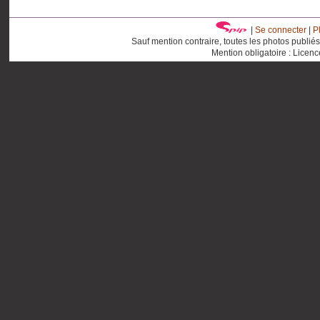
|
Se connecter
|
P
Sauf mention contraire, toutes les photos publié
Mention obligatoire : Licen