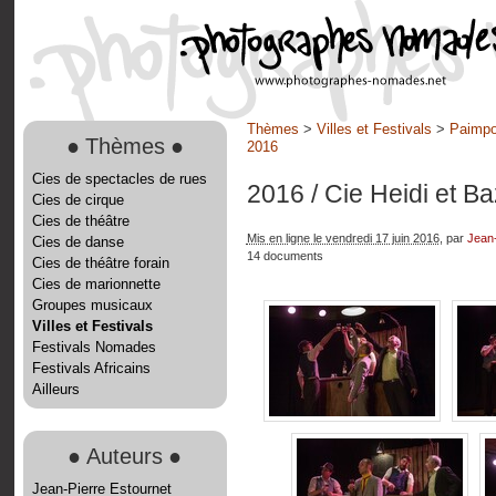
Thèmes
>
Villes et Festivals
>
Paimpon
●
Thèmes
●
2016
Cies de spectacles de rues
2016
/ Cie Heidi et B
Cies de cirque
Cies de théâtre
Mis en ligne le vendredi 17 juin 2016
, par
Jean-
Cies de danse
14 documents
Cies de théâtre forain
Cies de marionnette
Groupes musicaux
Villes et Festivals
Festivals Nomades
Festivals Africains
Ailleurs
●
Auteurs
●
Jean-Pierre Estournet