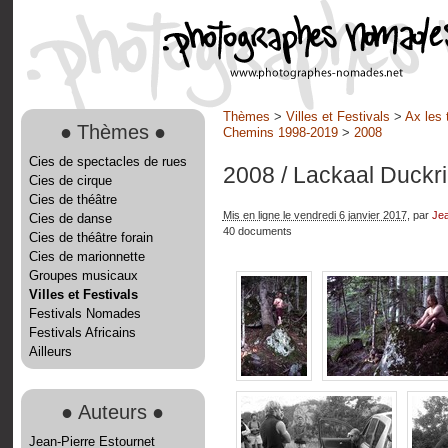
Thèmes
>
Villes et Festivals
>
Ax les 
●
Thèmes
●
Chemins 1998-2019
>
2008
Cies de spectacles de rues
2008
/ Lackaal Duckr
Cies de cirque
Cies de théâtre
Mis en ligne le vendredi 6 janvier 2017
, par
Jea
Cies de danse
40 documents
Cies de théâtre forain
Cies de marionnette
Groupes musicaux
Villes et Festivals
Festivals Nomades
Festivals Africains
Ailleurs
●
Auteurs
●
Jean-Pierre Estournet