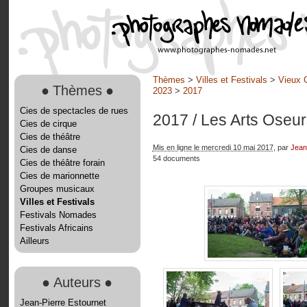
Thèmes
>
Villes et Festivals
>
Vieux 
●
Thèmes
●
2023
>
2017
Cies de spectacles de rues
2017
/ Les Arts Oseu
Cies de cirque
Cies de théâtre
Mis en ligne le mercredi 10 mai 2017
, par
Jean
Cies de danse
54 documents
Cies de théâtre forain
Cies de marionnette
Groupes musicaux
Villes et Festivals
Festivals Nomades
Festivals Africains
Ailleurs
●
Auteurs
●
Jean-Pierre Estournet