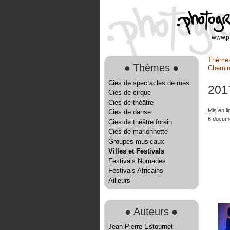
Thème
●
Thèmes
●
Chemin
Cies de spectacles de rues
201
Cies de cirque
Cies de théâtre
Mis en li
Cies de danse
6 docum
Cies de théâtre forain
Cies de marionnette
Groupes musicaux
Villes et Festivals
Festivals Nomades
Festivals Africains
Ailleurs
●
Auteurs
●
Jean-Pierre Estournet