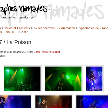
s
>
Villes et Festivals
>
Ax les thermes. Ax Animation
>
Spectacles de Gran
s 1998-2019
>
2017
7
/ La Poison
gne le jeudi 10 août 2017
, par
Jean-Pierre Estournet
ents