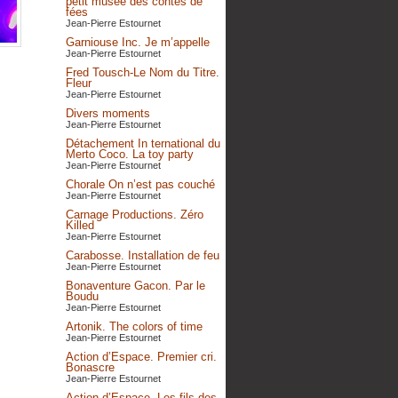
petit musée des contes de
fées
Jean-Pierre Estournet
Garniouse Inc. Je m’appelle
Jean-Pierre Estournet
Fred Tousch-Le Nom du Titre.
Fleur
Jean-Pierre Estournet
Divers moments
Jean-Pierre Estournet
Détachement In ternational du
Merto Coco. La toy party
Jean-Pierre Estournet
Chorale On n’est pas couché
Jean-Pierre Estournet
Carnage Productions. Zéro
Killed
Jean-Pierre Estournet
Carabosse. Installation de feu
Jean-Pierre Estournet
Bonaventure Gacon. Par le
Boudu
Jean-Pierre Estournet
Artonik. The colors of time
Jean-Pierre Estournet
Action d’Espace. Premier cri.
Bonascre
Jean-Pierre Estournet
Action d’Espace. Les fils des