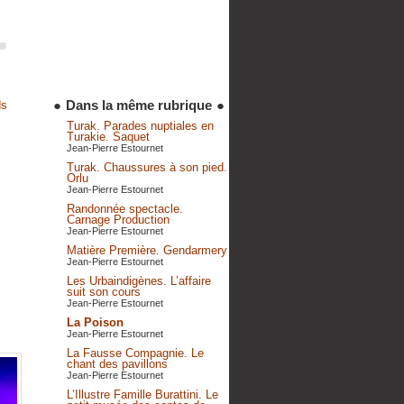
●
Dans la même rubrique
●
ds
Turak. Parades nuptiales en
Turakie. Saquet
Jean-Pierre Estournet
Turak. Chaussures à son pied.
Orlu
Jean-Pierre Estournet
Randonnée spectacle.
Carnage Production
Jean-Pierre Estournet
Matière Première. Gendarmery
Jean-Pierre Estournet
Les Urbaindigènes. L’affaire
suit son cours
Jean-Pierre Estournet
La Poison
Jean-Pierre Estournet
La Fausse Compagnie. Le
chant des pavillons
Jean-Pierre Estournet
L’Illustre Famille Burattini. Le