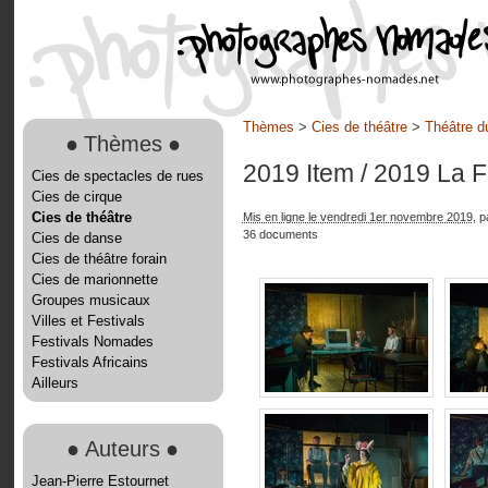
Thèmes
>
Cies de théâtre
>
Théâtre d
●
Thèmes
●
2019 Item
/ 2019 La 
Cies de spectacles de rues
Cies de cirque
Cies de théâtre
Mis en ligne le vendredi 1er novembre 2019
, 
36 documents
Cies de danse
Cies de théâtre forain
Cies de marionnette
Groupes musicaux
Villes et Festivals
Festivals Nomades
Festivals Africains
Ailleurs
●
Auteurs
●
Jean-Pierre Estournet