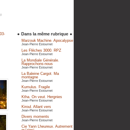
●
Dans la même rubrique
●
03-
Marzouk Machine. Apocalypse
Jean-Pierre Estournet
Les Flêches 3000. RPZ
Jean-Pierre Estournet
La Mondiale Générale.
Rapprochons-nous
Jean-Pierre Estournet
La Baleine Cargot. Ma
montagne
Jean-Pierre Estournet
Kumulus. Fragile
Jean-Pierre Estournet
Ktha. On veut. Hergnies
Jean-Pierre Estournet
Kiroul. Allant vers
Jean-Pierre Estournet
Divers moments
Jean-Pierre Estournet
Cie Yann Lheureux. Autrement
qu’ainsi