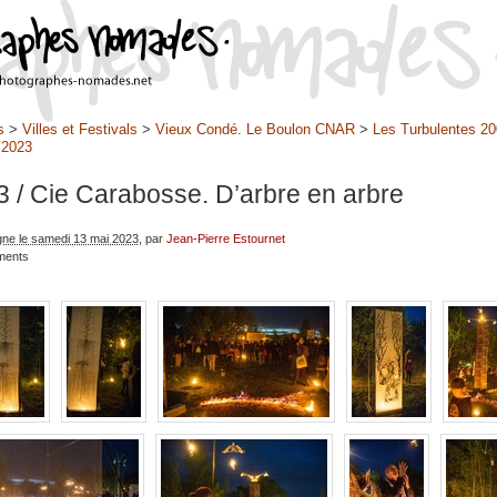
s
>
Villes et Festivals
>
Vieux Condé. Le Boulon CNAR
>
Les Turbulentes 20
>
2023
3
/ Cie Carabosse. D’arbre en arbre
igne le samedi 13 mai 2023
, par
Jean-Pierre Estournet
ments