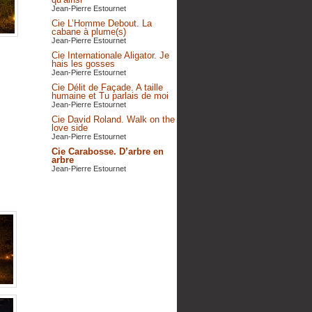
Jean-Pierre Estournet
Cie L’Homme Debout. La
cabane à plume(s)
Jean-Pierre Estournet
Cie Internationale Aligator. Je
hais les gosses
Jean-Pierre Estournet
Cie Délit de Façade. A taille
humaine et Tu parlais de moi
Jean-Pierre Estournet
Cie David Roland. Walk on the
love side
Jean-Pierre Estournet
Cie Carabosse. D’arbre en
arbre
Jean-Pierre Estournet