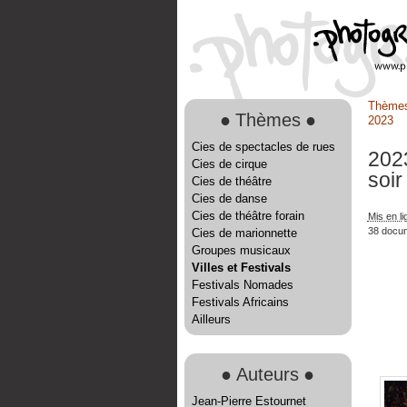
Thème
●
Thèmes
●
2023
Cies de spectacles de rues
202
Cies de cirque
soir
Cies de théâtre
Cies de danse
Cies de théâtre forain
Mis en li
38 docu
Cies de marionnette
Groupes musicaux
Villes et Festivals
Festivals Nomades
Festivals Africains
Ailleurs
●
Auteurs
●
Jean-Pierre Estournet