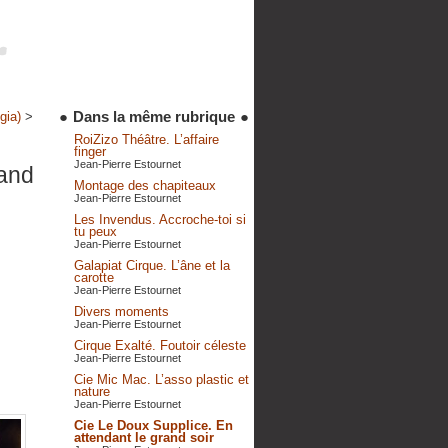
●
Dans la même rubrique
●
gia)
>
RoiZizo Théâtre. L’affaire
finger
Jean-Pierre Estournet
rand
Montage des chapiteaux
Jean-Pierre Estournet
Les Invendus. Accroche-toi si
tu peux
Jean-Pierre Estournet
Galapiat Cirque. L’âne et la
carotte
Jean-Pierre Estournet
Divers moments
Jean-Pierre Estournet
Cirque Exalté. Foutoir céleste
Jean-Pierre Estournet
Cie Mic Mac. L’asso plastic et
nature
Jean-Pierre Estournet
Cie Le Doux Supplice. En
attendant le grand soir