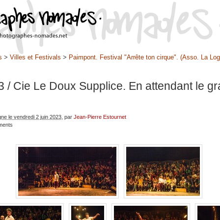
s
>
Villes et Festivals
>
Paimpont. Festival "Arrête ton cirque". (Asso. La Log
3
/ Cie Le Doux Supplice. En attendant le g
gne le vendredi 2 juin 2023
, par
Jean-Pierre Estournet
ments