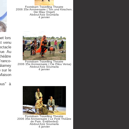
Footsbarn Travelling Theatre
2006 35e Anniversaire ( Ton und Kirschen.
Der Blau Vögel)
Abdoul Aziz Soumaïla
4 janvier
et lors
st venu
ectacle
rue. Au
théâtre
Franco-
Footsbarn Travelling Theatre
2006 35e Anniversaire ( Cie Pilou Versa)
 Niamey
Abdoul Aziz Soumaïla
4 janvier
 sur le
 Maison
ous" à
Footsbarn Travelling Theatre
2006 35e Anniversaire ( Le Petit Théâtre
de Pain. Embbeded)
Abdoul Aziz Soumaïla
4 janvier