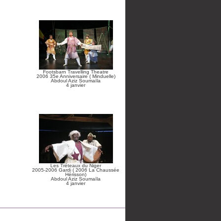
Footsbarn Travelling Theatre
2006 35e Anniversaire ( Minduelle)
Abdoul Aziz Soumaïla
4 janvier
Les Tréteaux du Niger
2005-2006 Gardi ( 2006 La Chaussée
Hérisson)
Abdoul Aziz Soumaïla
4 janvier