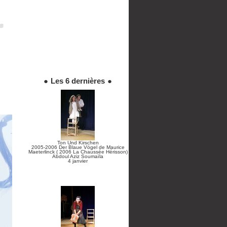
●
Les 6 dernières
●
Ton Und Kirschen
2005-2006 Der Blaue Vögel de Maurice
Maeterlinck ( 2006 La Chaussée Hérisson)
Abdoul Aziz Soumaïla
4 janvier