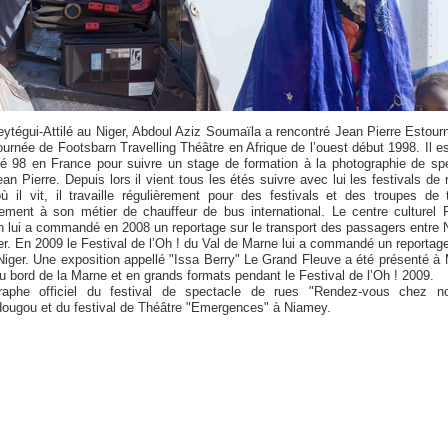
ytégui-Attilé au Niger, Abdoul Aziz Soumaïla a rencontré Jean Pierre Estourn
ournée de Footsbarn Travelling Théâtre en Afrique de l’ouest début 1998. Il e
té 98 en France pour suivre un stage de formation à la photographie de sp
an Pierre. Depuis lors il vient tous les étés suivre avec lui les festivals de 
ù il vit, il travaille régulièrement pour des festivals et des troupes de 
lement à son métier de chauffeur de bus international. Le centre culturel 
n lui a commandé en 2008 un reportage sur le transport des passagers entre
er. En 2009 le Festival de l’Oh ! du Val de Marne lui a commandé un reportage
Niger. Une exposition appellé "Issa Berry" Le Grand Fleuve a été présenté à
au bord de la Marne et en grands formats pendant le Festival de l’Oh ! 2009.
raphe officiel du festival de spectacle de rues "Rendez-vous chez n
ougou et du festival de Théâtre "Emergences" à Niamey.