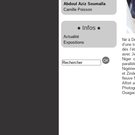
Abdoul Aziz Soumaïla
Camille Poisson
●
Infos
●
Actualité
Né à De
Expositions
d’une t
dès l’é
avec Je
Niger o
parallè
Nigérie
et Zind
fleuve 
Alfort 
Photog
Ouagad