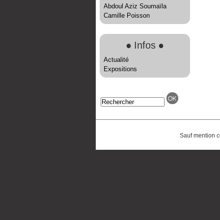
Abdoul Aziz Soumaïla
Camille Poisson
●
Infos
●
Actualité
Expositions
Sauf mention co