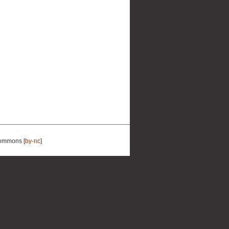
Commons [
by-nc
]