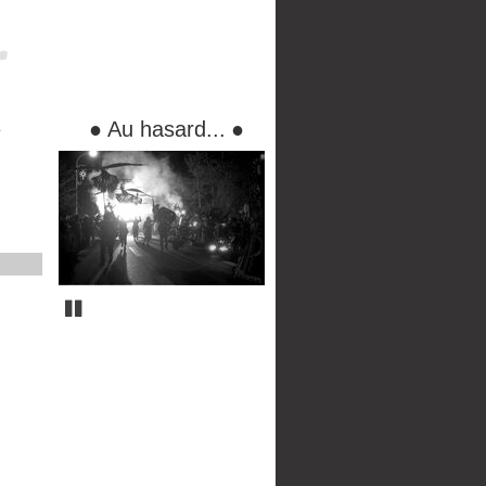
●
Au hasard...
●
Pause