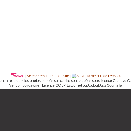
|
Se connecter
|
Plan du site
|
RSS 2.0
ntraire, toutes les photos publiés sur ce site sont placées sous licence Creative 
Mention obligatoire : Licence CC JP Estournet ou Abdoul Aziz Soumaïla