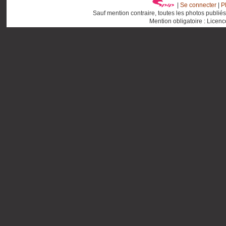
|
Se connecter
|
P
Sauf mention contraire, toutes les photos publié
Mention obligatoire : Licen