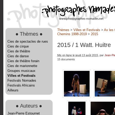
Thèmes
>
Villes et Festivals
>
Ax les 
●
Thèmes
●
Chemins 1998-2019
>
2015
Cies de spectacles de rues
2015
/ 1 Watt. Huitre
Cies de cirque
Cies de théâtre
Mis en ligne le jeudi 13 août 2015
, par
Jean-Pie
Cies de danse
15 documents
Cies de théâtre forain
Cies de marionnette
Groupes musicaux
Villes et Festivals
Festivals Nomades
Festivals Africains
Ailleurs
●
Auteurs
●
Jean-Pierre Estournet