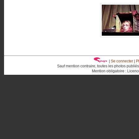
|
Se connecter
|
P
Sauf mention contraire, toutes les photos publié
Mention obligatoire : Licen