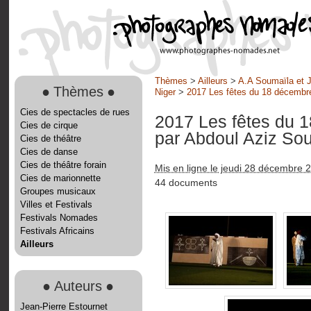
Thèmes
>
Ailleurs
>
A.A Soumaïla et J
●
Thèmes
●
Niger
>
2017 Les fêtes du 18 décembre
Cies de spectacles de rues
2017 Les fêtes du 
Cies de cirque
par Abdoul Aziz So
Cies de théâtre
Cies de danse
Cies de théâtre forain
Mis en ligne le jeudi 28 décembre 
Cies de marionnette
44 documents
Groupes musicaux
Villes et Festivals
Festivals Nomades
Festivals Africains
Ailleurs
●
Auteurs
●
Jean-Pierre Estournet