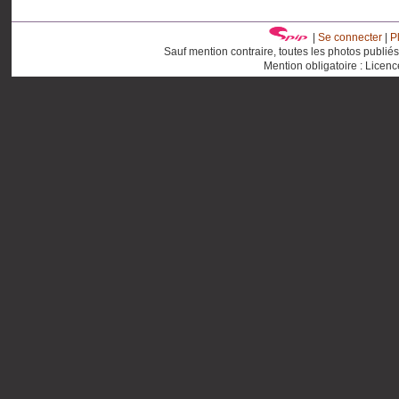
|
Se connecter
|
P
Sauf mention contraire, toutes les photos publié
Mention obligatoire : Licen