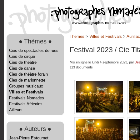
Thèmes
>
Villes et Festivals
>
Aurilla
●
Thèmes
●
Festival 2023
/ Cie Ti
Cies de spectacles de rues
Cies de cirque
Cies de théâtre
Mis en ligne le lundi 4 septembre 2023
, par
Jea
113 documents
Cies de danse
Cies de théâtre forain
Cies de marionnette
Groupes musicaux
Villes et Festivals
Festivals Nomades
Festivals Africains
Ailleurs
●
Auteurs
●
Jean-Pierre Estournet