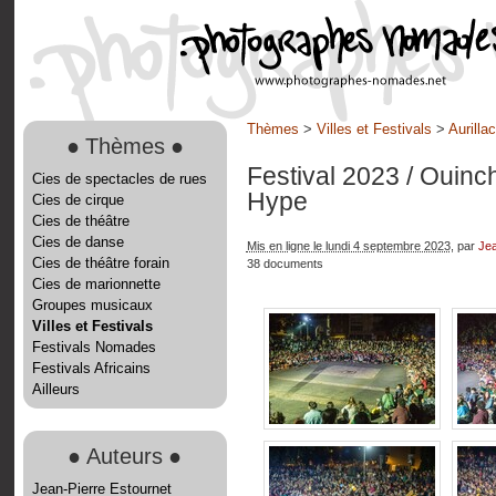
Thèmes
>
Villes et Festivals
>
Aurilla
●
Thèmes
●
Festival 2023
/ Ouinc
Cies de spectacles de rues
Hype
Cies de cirque
Cies de théâtre
Cies de danse
Mis en ligne le lundi 4 septembre 2023
, par
Jea
Cies de théâtre forain
38 documents
Cies de marionnette
Groupes musicaux
Villes et Festivals
Festivals Nomades
Festivals Africains
Ailleurs
●
Auteurs
●
Jean-Pierre Estournet