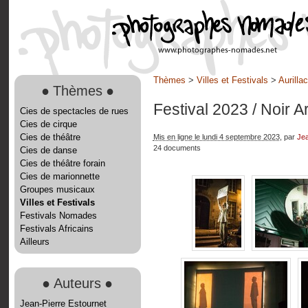
Thèmes
>
Villes et Festivals
>
Aurilla
●
Thèmes
●
Festival 2023
/ Noir 
Cies de spectacles de rues
Cies de cirque
Cies de théâtre
Mis en ligne le lundi 4 septembre 2023
, par
Jea
24 documents
Cies de danse
Cies de théâtre forain
Cies de marionnette
Groupes musicaux
Villes et Festivals
Festivals Nomades
Festivals Africains
Ailleurs
●
Auteurs
●
Jean-Pierre Estournet