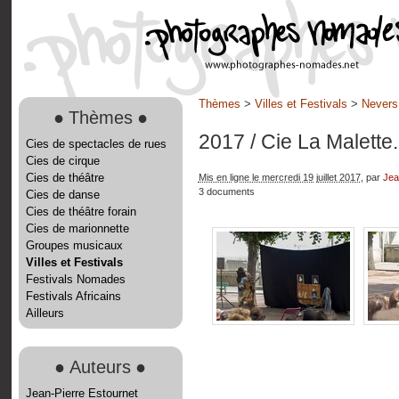
Thèmes
>
Villes et Festivals
>
Nevers
●
Thèmes
●
2017
/ Cie La Malette
Cies de spectacles de rues
Cies de cirque
Cies de théâtre
Mis en ligne le mercredi 19 juillet 2017
, par
Jea
3 documents
Cies de danse
Cies de théâtre forain
Cies de marionnette
Groupes musicaux
Villes et Festivals
Festivals Nomades
Festivals Africains
Ailleurs
●
Auteurs
●
Jean-Pierre Estournet