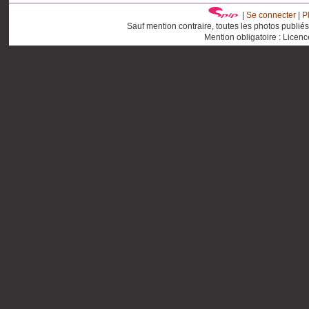
|
Se connecter
|
P
Sauf mention contraire, toutes les photos publié
Mention obligatoire : Licen