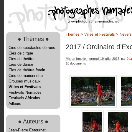
Thèmes
>
Villes et Festivals
>
Nevers
●
Thèmes
●
2017
/ Ordinaire d’Ex
Cies de spectacles de rues
Cies de cirque
Cies de théâtre
Mis en ligne le mercredi 19 juillet 2017
, par
Jea
18 documents
Cies de danse
Cies de théâtre forain
Cies de marionnette
Groupes musicaux
Villes et Festivals
Festivals Nomades
Festivals Africains
Ailleurs
●
Auteurs
●
Jean-Pierre Estournet