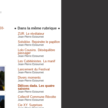
●
Dans la même rubrique
●
03-
ZUR. Le révélateur
Jean-Pierre Estournet
Solsikke. Rejoindre le papillon
Jean-Pierre Estournet
Lolo Cousins. Déséquilibre
passager
Jean-Pierre Estournet
Les Cubiténistes. La manif
Jean-Pierre Estournet
Lancement du Festival
Jean-Pierre Estournet
Divers moments
Jean-Pierre Estournet
Délices dada. Les quatre
saisons
Jean-Pierre Estournet
Collectif Commune Révolte
Jean-Pierre Estournet
Cie XY. Surprises