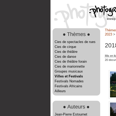
Thème
●
Thèmes
●
2023
Cies de spectacles de rues
201
Cies de cirque
Cies de théâtre
Mis en li
Cies de danse
20 docu
Cies de théâtre forain
Cies de marionnette
Groupes musicaux
Villes et Festivals
Festivals Nomades
Festivals Africains
Ailleurs
●
Auteurs
●
Jean-Pierre Estournet