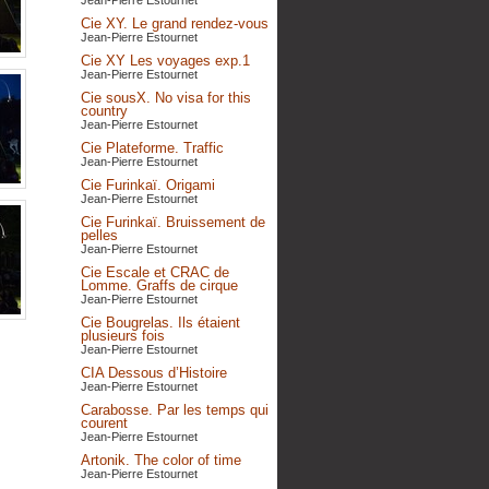
Jean-Pierre Estournet
Cie XY. Le grand rendez-vous
Jean-Pierre Estournet
Cie XY Les voyages exp.1
Jean-Pierre Estournet
Cie sousX. No visa for this
country
Jean-Pierre Estournet
Cie Plateforme. Traffic
Jean-Pierre Estournet
Cie Furinkaï. Origami
Jean-Pierre Estournet
Cie Furinkaï. Bruissement de
pelles
Jean-Pierre Estournet
Cie Escale et CRAC de
Lomme. Graffs de cirque
Jean-Pierre Estournet
Cie Bougrelas. Ils étaient
plusieurs fois
Jean-Pierre Estournet
CIA Dessous d’Histoire
Jean-Pierre Estournet
Carabosse. Par les temps qui
courent
Jean-Pierre Estournet
Artonik. The color of time
Jean-Pierre Estournet