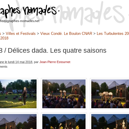
s
>
Villes et Festivals
>
Vieux Condé. Le Boulon CNAR
>
Les Turbulentes 20
>
2018
8
/ Délices dada. Les quatre saisons
gne le lundi 14 mai 2018
, par
Jean-Pierre Estournet
ments