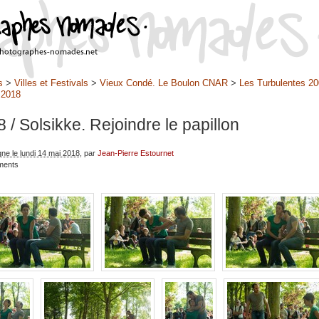
s
>
Villes et Festivals
>
Vieux Condé. Le Boulon CNAR
>
Les Turbulentes 20
>
2018
8
/ Solsikke. Rejoindre le papillon
gne le lundi 14 mai 2018
, par
Jean-Pierre Estournet
ments