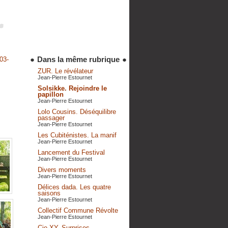
●
Dans la même rubrique
●
03-
ZUR. Le révélateur
Jean-Pierre Estournet
Solsikke. Rejoindre le
papillon
Jean-Pierre Estournet
Lolo Cousins. Déséquilibre
passager
Jean-Pierre Estournet
Les Cubiténistes. La manif
Jean-Pierre Estournet
Lancement du Festival
Jean-Pierre Estournet
Divers moments
Jean-Pierre Estournet
Délices dada. Les quatre
saisons
Jean-Pierre Estournet
Collectif Commune Révolte
Jean-Pierre Estournet
Cie XY. Surprises