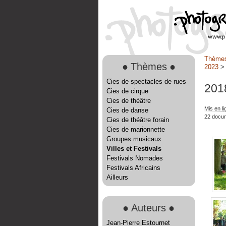
Thème
●
Thèmes
●
2023
Cies de spectacles de rues
201
Cies de cirque
Cies de théâtre
Mis en li
Cies de danse
22 docu
Cies de théâtre forain
Cies de marionnette
Groupes musicaux
Villes et Festivals
Festivals Nomades
Festivals Africains
Ailleurs
●
Auteurs
●
Jean-Pierre Estournet