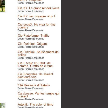
Jean-Pierre Estournet
Cie XY. Le grand rendez-vous
Jean-Pierre Estournet
Cie XY Les voyages exp.1
Jean-Pierre Estournet
Cie sousX. No visa for this
country
Jean-Pierre Estournet
Cie Plateforme. Traffic
Jean-Pierre Estournet
Cie Furinkaï. Origami
Jean-Pierre Estournet
Cie Furinkaï. Bruissement de
pelles
Jean-Pierre Estournet
Cie Escale et CRAC de
Lomme. Graffs de cirque
Jean-Pierre Estournet
Cie Bougrelas. Ils étaient
plusieurs fois
Jean-Pierre Estournet
CIA Dessous d’Histoire
Jean-Pierre Estournet
Carabosse. Par les temps qui
courent
Jean-Pierre Estournet
Artonik. The color of time
Jean-Pierre Estournet