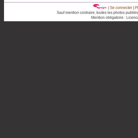
|
Se connecter
|
P
Sauf mention contraire, toutes les photos publié
Mention obligatoire : Licen