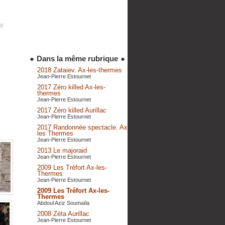
●
Dans la même rubrique
●
2018 Zataiev. Ax-les-thermes
Jean-Pierre Estournet
2017 Zéro killed Ax-les-
thermes
Jean-Pierre Estournet
2017 Zéro killed Aurillac
Jean-Pierre Estournet
2017 Randonnée spectacle. Ax
les Thermes
Jean-Pierre Estournet
2013 Le majoraid
Jean-Pierre Estournet
2009 Les Tréfort Ax-les-
Thermes
Jean-Pierre Estournet
2009 Les Tréfort Ax-les-
Thermes
Abdoul Aziz Soumaïla
2008 Zéta Aurillac
Jean-Pierre Estournet