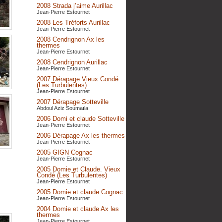
2008 Strada j’aime Aurillac
Jean-Pierre Estournet
2008 Les Tréforts Aurillac
Jean-Pierre Estournet
2008 Cendrignon Ax les
thermes
Jean-Pierre Estournet
2008 Cendrignon Aurillac
Jean-Pierre Estournet
2007 Dérapage Vieux Condé
(Les Turbulentes)
Jean-Pierre Estournet
2007 Dérapage Sotteville
Abdoul Aziz Soumaïla
2006 Domi et claude Sotteville
Jean-Pierre Estournet
2006 Dérapage Ax les thermes
Jean-Pierre Estournet
2005 GIGN Cognac
Jean-Pierre Estournet
2005 Domie et Claude. Vieux
Condé (Les Turbulentes)
Jean-Pierre Estournet
2005 Domie et claude Cognac
Jean-Pierre Estournet
2004 Domie et claude Ax les
thermes
Jean-Pierre Estournet