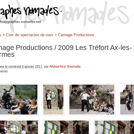
s
>
Cies de spectacles de rues
>
Carnage Productions
nage Productions
/ 2009 Les Tréfort Ax-les-
rmes
gne le vendredi 6 janvier 2017
, par
Abdoul Aziz Soumaïla
ments