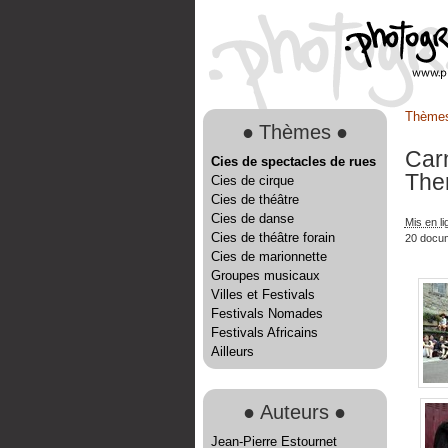
Thème
●
Thèmes
●
Car
Cies de spectacles de rues
The
Cies de cirque
Cies de théâtre
Cies de danse
Mis en li
Cies de théâtre forain
20 docu
Cies de marionnette
Groupes musicaux
Villes et Festivals
Festivals Nomades
Festivals Africains
Ailleurs
●
Auteurs
●
Jean-Pierre Estournet