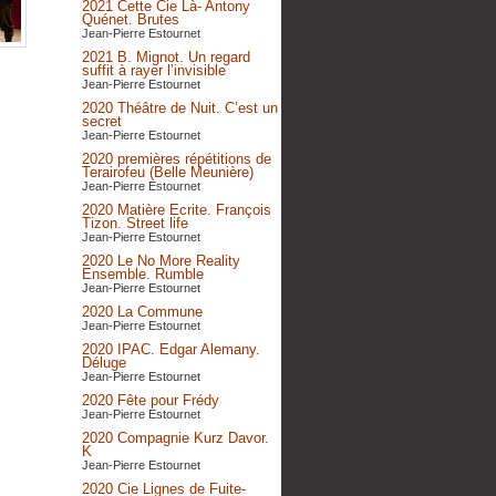
2021 Cette Cie Là- Antony
Quénet. Brutes
Jean-Pierre Estournet
2021 B. Mignot. Un regard
suffit à rayer l’invisible
Jean-Pierre Estournet
2020 Théâtre de Nuit. C’est un
secret
Jean-Pierre Estournet
2020 premières répétitions de
Terairofeu (Belle Meunière)
Jean-Pierre Estournet
2020 Matière Ecrite. François
Tizon. Street life
Jean-Pierre Estournet
2020 Le No More Reality
Ensemble. Rumble
Jean-Pierre Estournet
2020 La Commune
Jean-Pierre Estournet
2020 IPAC. Edgar Alemany.
Déluge
Jean-Pierre Estournet
2020 Fête pour Frédy
Jean-Pierre Estournet
2020 Compagnie Kurz Davor.
K
Jean-Pierre Estournet
2020 Cie Lignes de Fuite-