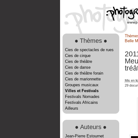
Thème
●
Thèmes
●
Belle 
Cies de spectacles de rues
2011
Cies de cirque
Meu
Cies de théâtre
tréâ
Cies de danse
Cies de théâtre forain
Cies de marionnette
Mis en l
Groupes musicaux
29 docu
Villes et Festivals
Festivals Nomades
Festivals Africains
Ailleurs
●
Auteurs
●
Jean-Pierre Estournet