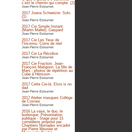
c’est le chemin qui compte. (2)
Jean-Pierre Estournet
2017 Joana Schweizer. Solo.
(1)
Jean-Pierre Estournet
2017 Cie Simple Instant.
(Martin Mallet). Gaspard
Jean-Pierre Estournet
2017 Cie Les Yeux de
l’Inconnu. Coins de réel
Jean-Pierre Estournet
2017 Cie La Récidive
Jean-Pierre Estournet
2017 Cie Fraction. Jean-
François Matignon. La fille de
Mars - photos de répétition au
Cube à Hérisson
Jean-Pierre Estournet
2017 Cette Cie-là. Elvis is no
dad
Jean-Pierre Estournet
2017 Atelier masques Collège
de Cosnes
Jean-Pierre Estournet
2016 La vase, le duo, le
burlesque. Présentation
publique - Stage pour 15
comédiens proposé par
Chantiers Nomades encadré
par Pierre Meunier et