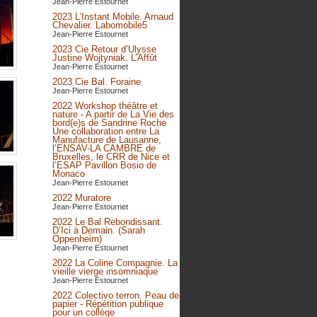
Jean-Pierre Estournet
2023 L’Instant Mobile. Arnaud
Chevalier. Labomobile5
Jean-Pierre Estournet
2023 Cie Retour d’Ulysse
Justine Wojtyniak. L’Affût
Jean-Pierre Estournet
2023 Cie Bal. Foraine
Jean-Pierre Estournet
2022 Workshop théâtre et
nature - A partir de La Vie des
bord(e)s de Sandrine Roche
Une collaboration entre La
Manufacture de Lausanne,
l’ENSAV-LA CAMBRE de
Bruxelles, le CRR de Nice et
l’ESAP Pavillon Bosio de
Monaco
Jean-Pierre Estournet
2022 Muratore
Jean-Pierre Estournet
2022 Le Bal Rebondissant.
D’Ici à Demain. (Sarah
Oppenheim)
Jean-Pierre Estournet
2022 La Coline Compagnie. La
vieille vierge insomniaque
Jean-Pierre Estournet
2022 Colectivo terron. Peau de
papier - Répétition publique
pour un collège