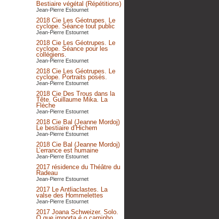
Bestiaire végétal (Répétitions)
Jean-Pierre Estournet
2018 Cie Les Géotrupes. Le
cyclope. Séance tout public
Jean-Pierre Estournet
2018 Cie Les Géotrupes. Le
cyclope. Séance pour les
collégiens.
Jean-Pierre Estournet
2018 Cie Les Géotrupes. Le
cyclope. Portraits posés.
Jean-Pierre Estournet
2018 Cie Des Trous dans la
Tête. Guillaume Mika. La
Flèche
Jean-Pierre Estournet
2018 Cie Bal (Jeanne Mordoj)
Le bestiaire d’Hichem
Jean-Pierre Estournet
2018 Cie Bal (Jeanne Mordoj)
L’errance est humaine
Jean-Pierre Estournet
2017 résidence du Théâtre du
Radeau
Jean-Pierre Estournet
2017 Le Antliaclastes. La
valse des Hommelettes
Jean-Pierre Estournet
2017 Joana Schweizer. Solo.
O que importa é o caminho,