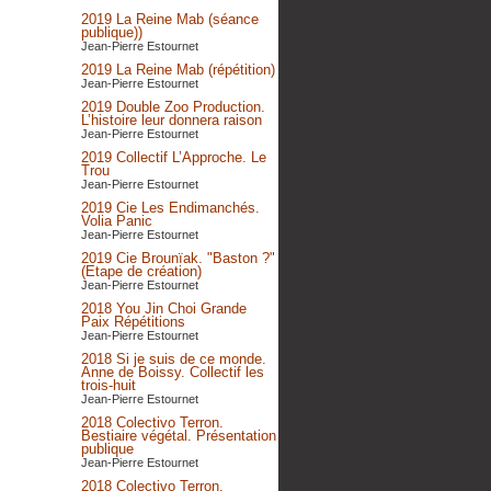
2019 La Reine Mab (séance
publique))
Jean-Pierre Estournet
2019 La Reine Mab (répétition)
Jean-Pierre Estournet
2019 Double Zoo Production.
L’histoire leur donnera raison
Jean-Pierre Estournet
2019 Collectif L’Approche. Le
Trou
Jean-Pierre Estournet
2019 Cie Les Endimanchés.
Volia Panic
Jean-Pierre Estournet
2019 Cie Brounïak. "Baston ?"
(Etape de création)
Jean-Pierre Estournet
2018 You Jin Choi Grande
Paix Répétitions
Jean-Pierre Estournet
2018 Si je suis de ce monde.
Anne de Boissy. Collectif les
trois-huit
Jean-Pierre Estournet
2018 Colectivo Terron.
Bestiaire végétal. Présentation
publique
Jean-Pierre Estournet
2018 Colectivo Terron.