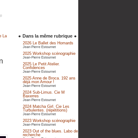
●
Dans la même rubrique
●
e La
2026 Le Ballet des Homards
Jean-Pierre Estournet
2025 Workshop scénographie
Jean-Pierre Estournet
n
2025 Le Petit Atelier.
Confidences
Jean-Pierre Estournet
2025 Anne de Broca. 192 ans
déjà mon Amour !
Jean-Pierre Estournet
2024 Sub-Limus. Cie M
Baxerres
Jean-Pierre Estournet
2024 Matcha Girl. Cie Les
Turbulentes. (répétitions)
Jean-Pierre Estournet
2023 Workshop scénographie
Jean-Pierre Estournet
2023 Out of the blues. Labo de
recherche