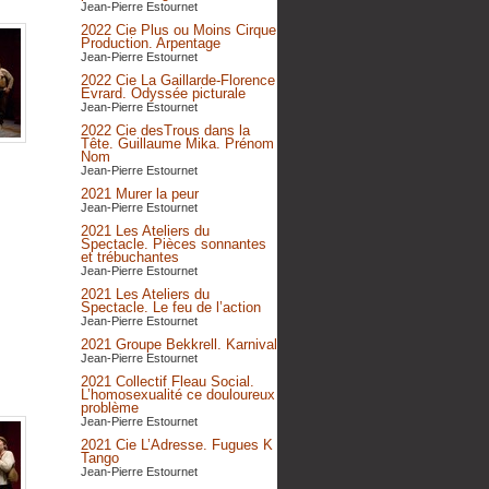
Jean-Pierre Estournet
2022 Cie Plus ou Moins Cirque
Production. Arpentage
Jean-Pierre Estournet
2022 Cie La Gaillarde-Florence
Evrard. Odyssée picturale
Jean-Pierre Estournet
2022 Cie desTrous dans la
Tête. Guillaume Mika. Prénom
Nom
Jean-Pierre Estournet
2021 Murer la peur
Jean-Pierre Estournet
2021 Les Ateliers du
Spectacle. Pièces sonnantes
et trébuchantes
Jean-Pierre Estournet
2021 Les Ateliers du
Spectacle. Le feu de l’action
Jean-Pierre Estournet
2021 Groupe Bekkrell. Karnival
Jean-Pierre Estournet
2021 Collectif Fleau Social.
L’homosexualité ce douloureux
problème
Jean-Pierre Estournet
2021 Cie L’Adresse. Fugues K
Tango
Jean-Pierre Estournet