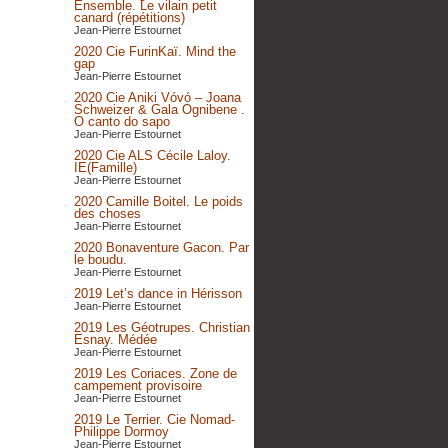
Ensemble. Le vilain petit
canard (répétitions)
Jean-Pierre Estournet
2020 Cie FurinKaï. Mind the
gap
Jean-Pierre Estournet
2020 Cie Aniki Vóvó – Joana
Schweizer & Gala Ognibene .
O canto do sapo
Jean-Pierre Estournet
2020 Cie ALS Cécile Laloy.
IE(Famille)
Jean-Pierre Estournet
2020 Camille Boitel. Le poids
des choses
Jean-Pierre Estournet
2020 Bonaventure Gacon. Par
le boudu.
Jean-Pierre Estournet
2019 Let’s dance in Hérisson
Jean-Pierre Estournet
2019 Les Géotrupes. Christian
Esnay. Médée
Jean-Pierre Estournet
2019 Les Coriaces. Zone de
campement provisoire
Jean-Pierre Estournet
2019 Le Terrier. Cie Nomad-
Philippe Dormoy
Jean-Pierre Estournet