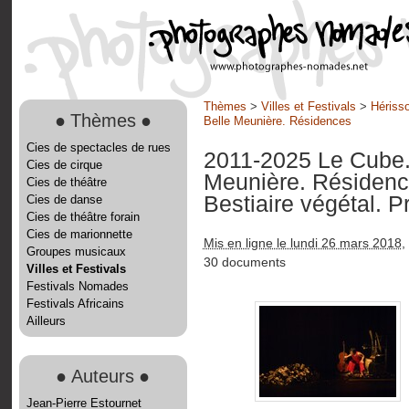
Thèmes
>
Villes et Festivals
>
Hérisso
●
Thèmes
●
Belle Meunière. Résidences
Cies de spectacles de rues
2011-2025 Le Cube. 
Cies de cirque
Meunière. Résiden
Cies de théâtre
Bestiaire végétal. P
Cies de danse
Cies de théâtre forain
Cies de marionnette
Mis en ligne le lundi 26 mars 2018
,
Groupes musicaux
30 documents
Villes et Festivals
Festivals Nomades
Festivals Africains
Ailleurs
●
Auteurs
●
Jean-Pierre Estournet