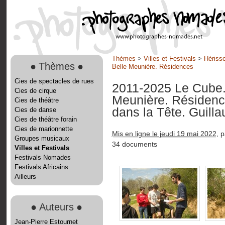
Thèmes
>
Villes et Festivals
>
Hérisso
●
Thèmes
●
Belle Meunière. Résidences
Cies de spectacles de rues
2011-2025 Le Cube. 
Cies de cirque
Meunière. Résiden
Cies de théâtre
dans la Tête. Guil
Cies de danse
Cies de théâtre forain
Cies de marionnette
Mis en ligne le jeudi 19 mai 2022
, 
Groupes musicaux
34 documents
Villes et Festivals
Festivals Nomades
Festivals Africains
Ailleurs
●
Auteurs
●
Jean-Pierre Estournet