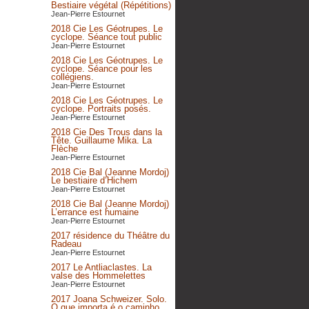
Bestiaire végétal (Répétitions)
Jean-Pierre Estournet
2018 Cie Les Géotrupes. Le
cyclope. Séance tout public
Jean-Pierre Estournet
2018 Cie Les Géotrupes. Le
cyclope. Séance pour les
collégiens.
Jean-Pierre Estournet
2018 Cie Les Géotrupes. Le
cyclope. Portraits posés.
Jean-Pierre Estournet
2018 Cie Des Trous dans la
Tête. Guillaume Mika. La
Flèche
Jean-Pierre Estournet
2018 Cie Bal (Jeanne Mordoj)
Le bestiaire d’Hichem
Jean-Pierre Estournet
2018 Cie Bal (Jeanne Mordoj)
L’errance est humaine
Jean-Pierre Estournet
2017 résidence du Théâtre du
Radeau
Jean-Pierre Estournet
2017 Le Antliaclastes. La
valse des Hommelettes
Jean-Pierre Estournet
2017 Joana Schweizer. Solo.
O que importa é o caminho,