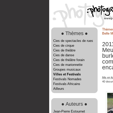
Thème
●
Thèmes
●
Belle 
Cies de spectacles de rues
2011
Cies de cirque
Meu
Cies de théâtre
bur
Cies de danse
Cies de théâtre forain
com
Cies de marionnette
enca
Groupes musicaux
Villes et Festivals
Mis en li
Festivals Nomades
40 docu
Festivals Africains
Ailleurs
●
Auteurs
●
Jean-Pierre Estournet