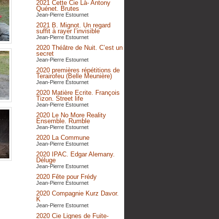
2021 Cette Cie Là- Antony
Quénet. Brutes
Jean-Pierre Estournet
2021 B. Mignot. Un regard
suffit à rayer l’invisible
Jean-Pierre Estournet
2020 Théâtre de Nuit. C’est un
secret
Jean-Pierre Estournet
2020 premières répétitions de
Terairofeu (Belle Meunière)
Jean-Pierre Estournet
2020 Matière Ecrite. François
Tizon. Street life
Jean-Pierre Estournet
2020 Le No More Reality
Ensemble. Rumble
Jean-Pierre Estournet
2020 La Commune
Jean-Pierre Estournet
2020 IPAC. Edgar Alemany.
Déluge
Jean-Pierre Estournet
2020 Fête pour Frédy
Jean-Pierre Estournet
2020 Compagnie Kurz Davor.
K
Jean-Pierre Estournet
2020 Cie Lignes de Fuite-