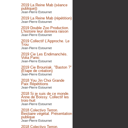
2019 La Reine Mab (séance
publique))
Jean-Pierre Estournet
2019 La Reine Mab (répétition)
Jean-Pierre Estournet
2019 Double Zoo Production.
L’histoire leur donnera raison
Jean-Pierre Estournet
2019 Collectif L’Approche. Le
Trou
Jean-Pierre Estournet
2019 Cie Les Endimanchés.
Volia Panic
Jean-Pierre Estournet
2019 Cie Brounïak. "Baston ?"
(Etape de création)
Jean-Pierre Estournet
2018 You Jin Choi Grande
Paix Répétitions
Jean-Pierre Estournet
2018 Si je suis de ce monde.
Anne de Boissy. Collectif les
trois-huit
Jean-Pierre Estournet
2018 Colectivo Terron.
Bestiaire végétal. Présentation
publique
Jean-Pierre Estournet
2018 Colectivo Terron.