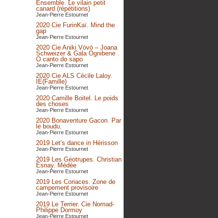
Ensemble. Le vilain petit
canard (répétitions)
Jean-Pierre Estournet
2020 Cie FurinKaï. Mind the
gap
Jean-Pierre Estournet
2020 Cie Aniki Vóvó – Joana
Schweizer & Gala Ognibene .
O canto do sapo
Jean-Pierre Estournet
2020 Cie ALS Cécile Laloy.
IE(Famille)
Jean-Pierre Estournet
2020 Camille Boitel. Le poids
des choses
Jean-Pierre Estournet
2020 Bonaventure Gacon. Par
le boudu.
Jean-Pierre Estournet
2019 Let’s dance in Hérisson
Jean-Pierre Estournet
2019 Les Géotrupes. Christian
Esnay. Médée
Jean-Pierre Estournet
2019 Les Coriaces. Zone de
campement provisoire
Jean-Pierre Estournet
2019 Le Terrier. Cie Nomad-
Philippe Dormoy
Jean-Pierre Estournet