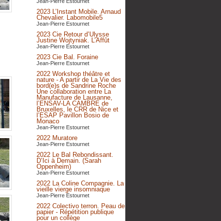
Jean-Pierre Estournet
2023 L’Instant Mobile. Arnaud
Chevalier. Labomobile5
Jean-Pierre Estournet
2023 Cie Retour d’Ulysse
Justine Wojtyniak. L’Affût
Jean-Pierre Estournet
2023 Cie Bal. Foraine
Jean-Pierre Estournet
2022 Workshop théâtre et
nature - A partir de La Vie des
bord(e)s de Sandrine Roche
Une collaboration entre La
Manufacture de Lausanne,
l’ENSAV-LA CAMBRE de
Bruxelles, le CRR de Nice et
l’ESAP Pavillon Bosio de
Monaco
Jean-Pierre Estournet
2022 Muratore
Jean-Pierre Estournet
2022 Le Bal Rebondissant.
D’Ici à Demain. (Sarah
Oppenheim)
Jean-Pierre Estournet
2022 La Coline Compagnie. La
vieille vierge insomniaque
Jean-Pierre Estournet
2022 Colectivo terron. Peau de
papier - Répétition publique
pour un collège