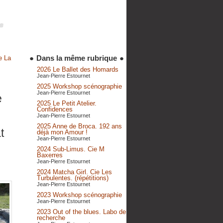
●
Dans la même rubrique
●
e La
2026 Le Ballet des Homards
Jean-Pierre Estournet
2025 Workshop scénographie
Jean-Pierre Estournet
e
2025 Le Petit Atelier.
Confidences
Jean-Pierre Estournet
2025 Anne de Broca. 192 ans
t
déjà mon Amour !
Jean-Pierre Estournet
2024 Sub-Limus. Cie M
Baxerres
Jean-Pierre Estournet
2024 Matcha Girl. Cie Les
Turbulentes. (répétitions)
Jean-Pierre Estournet
2023 Workshop scénographie
Jean-Pierre Estournet
2023 Out of the blues. Labo de
recherche