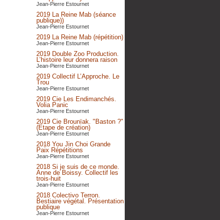
Jean-Pierre Estournet
2019 La Reine Mab (séance
publique))
Jean-Pierre Estournet
2019 La Reine Mab (répétition)
Jean-Pierre Estournet
2019 Double Zoo Production.
L’histoire leur donnera raison
Jean-Pierre Estournet
2019 Collectif L’Approche. Le
Trou
Jean-Pierre Estournet
2019 Cie Les Endimanchés.
Volia Panic
Jean-Pierre Estournet
2019 Cie Brounïak. "Baston ?"
(Etape de création)
Jean-Pierre Estournet
2018 You Jin Choi Grande
Paix Répétitions
Jean-Pierre Estournet
2018 Si je suis de ce monde.
Anne de Boissy. Collectif les
trois-huit
Jean-Pierre Estournet
2018 Colectivo Terron.
Bestiaire végétal. Présentation
publique
Jean-Pierre Estournet