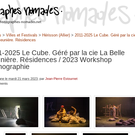
s
>
Villes et Festivals
>
Hérisson (Allier)
>
2011-2025 Le Cube. Géré par la ci
Meunière. Résidences
-2025 Le Cube. Géré par la cie La Belle
nière. Résidences
/ 2023 Workshop
nographie
igne le mardi 21 mars 2023
, par
Jean-Pierre Estournet
ments