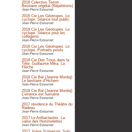
2018 Colectivo Terron.
Bestiaire végétal (Répétitions)
Jean-Pierre Estournet
2018 Cie Les Géotrupes. Le
cyclope. Séance tout public
Jean-Pierre Estournet
2018 Cie Les Géotrupes. Le
cyclope. Séance pour les
collégiens.
Jean-Pierre Estournet
2018 Cie Les Géotrupes. Le
cyclope. Portraits posés.
Jean-Pierre Estournet
2018 Cie Des Trous dans la
Tête. Guillaume Mika. La
Flèche
Jean-Pierre Estournet
2018 Cie Bal (Jeanne Mordoj)
Le bestiaire d’Hichem
Jean-Pierre Estournet
2018 Cie Bal (Jeanne Mordoj)
L’errance est humaine
Jean-Pierre Estournet
2017 résidence du Théâtre du
Radeau
Jean-Pierre Estournet
2017 Le Antliaclastes. La
valse des Hommelettes
Jean-Pierre Estournet
2017 Joana Schweizer. Solo.