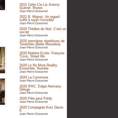
2021 Cette Cie Là- Antony
Quénet. Brutes
Jean-Pierre Estournet
2021 B. Mignot. Un regard
suffit à rayer l’invisible
Jean-Pierre Estournet
2020 Théâtre de Nuit. C’est un
secret
Jean-Pierre Estournet
2020 premières répétitions de
Terairofeu (Belle Meunière)
Jean-Pierre Estournet
2020 Matière Ecrite. François
Tizon. Street life
Jean-Pierre Estournet
2020 Le No More Reality
Ensemble. Rumble
Jean-Pierre Estournet
2020 La Commune
Jean-Pierre Estournet
2020 IPAC. Edgar Alemany.
Déluge
Jean-Pierre Estournet
2020 Fête pour Frédy
Jean-Pierre Estournet
2020 Compagnie Kurz Davor.
K
Jean-Pierre Estournet