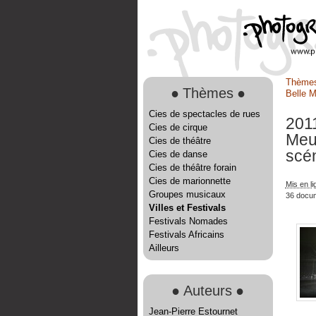
Thème
●
Thèmes
●
Belle 
Cies de spectacles de rues
2011
Cies de cirque
Meu
Cies de théâtre
scé
Cies de danse
Cies de théâtre forain
Cies de marionnette
Mis en l
Groupes musicaux
36 docu
Villes et Festivals
Festivals Nomades
Festivals Africains
Ailleurs
●
Auteurs
●
Jean-Pierre Estournet