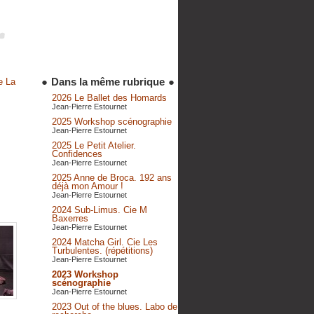
●
Dans la même rubrique
●
e La
2026 Le Ballet des Homards
Jean-Pierre Estournet
2025 Workshop scénographie
Jean-Pierre Estournet
2025 Le Petit Atelier.
Confidences
Jean-Pierre Estournet
2025 Anne de Broca. 192 ans
déjà mon Amour !
Jean-Pierre Estournet
2024 Sub-Limus. Cie M
Baxerres
Jean-Pierre Estournet
2024 Matcha Girl. Cie Les
Turbulentes. (répétitions)
Jean-Pierre Estournet
2023 Workshop
scénographie
Jean-Pierre Estournet
2023 Out of the blues. Labo de