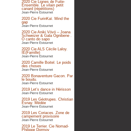
2020 Cie Lignes de Fuite-
Ensemble. Le vilain petit
canard (répétitions)
Jean-Pierre Estournet
2020 Cie FurinKaï. Mind the
gap
Jean-Pierre Estournet
2020 Cie Aniki Vóvó – Joana
Schweizer & Gala Ognibene .
O canto do sapo
Jean-Pierre Estournet
2020 Cie ALS Cécile Laloy.
IE(Famille)
Jean-Pierre Estournet
2020 Camille Boitel. Le poids
des choses
Jean-Pierre Estournet
2020 Bonaventure Gacon. Par
le boudu.
Jean-Pierre Estournet
2019 Let’s dance in Hérisson
Jean-Pierre Estournet
2019 Les Géotrupes. Christian
Esnay. Médée
Jean-Pierre Estournet
2019 Les Coriaces. Zone de
campement provisoire
Jean-Pierre Estournet
2019 Le Terrier. Cie Nomad-
Philippe Dormoy