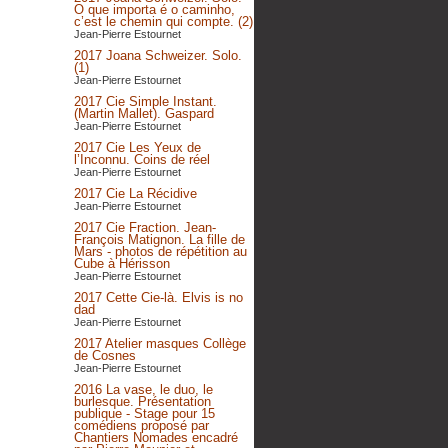
O que importa é o caminho,
c’est le chemin qui compte. (2)
Jean-Pierre Estournet
2017 Joana Schweizer. Solo.
(1)
Jean-Pierre Estournet
2017 Cie Simple Instant.
(Martin Mallet). Gaspard
Jean-Pierre Estournet
2017 Cie Les Yeux de
l’Inconnu. Coins de réel
Jean-Pierre Estournet
2017 Cie La Récidive
Jean-Pierre Estournet
2017 Cie Fraction. Jean-
François Matignon. La fille de
Mars - photos de répétition au
Cube à Hérisson
Jean-Pierre Estournet
2017 Cette Cie-là. Elvis is no
dad
Jean-Pierre Estournet
2017 Atelier masques Collège
de Cosnes
Jean-Pierre Estournet
2016 La vase, le duo, le
burlesque. Présentation
publique - Stage pour 15
comédiens proposé par
Chantiers Nomades encadré