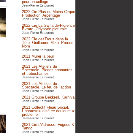
pour un collège
Jean-Pierre Estournet
2022 Cie Plus ou Moins Cirque
Production. Arpentage
Jean-Pierre Estournet
2022 Cie La Gaillarde-Florence
Evrard. Odyssée picturale
Jean-Pierre Estournet
2022 Cie desTrous dans la
Tête. Guillaume Mika. Prénom
Nom
Jean-Pierre Estournet
2021 Murer la peur
Jean-Pierre Estournet
2021 Les Ateliers du
Spectacle. Pièces sonnantes
et trébuchantes
Jean-Pierre Estournet
2021 Les Ateliers du
Spectacle. Le feu de l’action
Jean-Pierre Estournet
2021 Groupe Bekkrell. Karnival
Jean-Pierre Estournet
2021 Collectif Fleau Social.
L’homosexualité ce douloureux
problème
Jean-Pierre Estournet
2021 Cie L’Adresse. Fugues K
Tango
Jean-Pierre Estournet