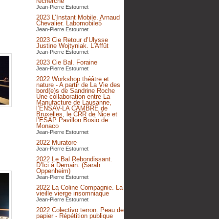
recherche
Jean-Pierre Estournet
2023 L’Instant Mobile. Arnaud
Chevalier. Labomobile5
Jean-Pierre Estournet
2023 Cie Retour d’Ulysse
Justine Wojtyniak. L’Affût
Jean-Pierre Estournet
2023 Cie Bal. Foraine
Jean-Pierre Estournet
2022 Workshop théâtre et
nature - A partir de La Vie des
bord(e)s de Sandrine Roche
Une collaboration entre La
Manufacture de Lausanne,
l’ENSAV-LA CAMBRE de
Bruxelles, le CRR de Nice et
l’ESAP Pavillon Bosio de
Monaco
Jean-Pierre Estournet
2022 Muratore
Jean-Pierre Estournet
2022 Le Bal Rebondissant.
D’Ici à Demain. (Sarah
Oppenheim)
Jean-Pierre Estournet
2022 La Coline Compagnie. La
vieille vierge insomniaque
Jean-Pierre Estournet
2022 Colectivo terron. Peau de
papier - Répétition publique