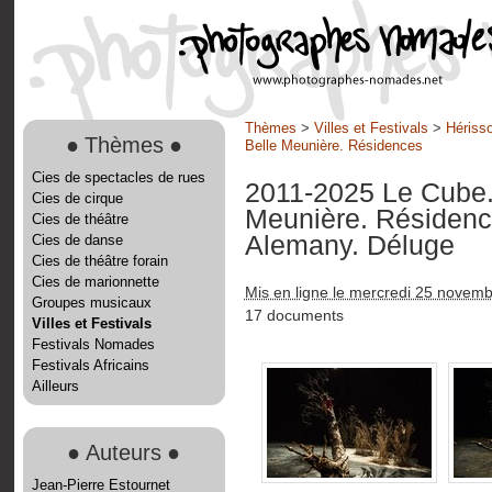
Thèmes
>
Villes et Festivals
>
Hérisso
●
Thèmes
●
Belle Meunière. Résidences
Cies de spectacles de rues
2011-2025 Le Cube. 
Cies de cirque
Meunière. Résiden
Cies de théâtre
Alemany. Déluge
Cies de danse
Cies de théâtre forain
Cies de marionnette
Mis en ligne le mercredi 25 novem
Groupes musicaux
17 documents
Villes et Festivals
Festivals Nomades
Festivals Africains
Ailleurs
●
Auteurs
●
Jean-Pierre Estournet